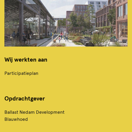
Wij werkten aan
Participatieplan
Opdrachtgever
Ballast Nedam Development
Blauwhoed